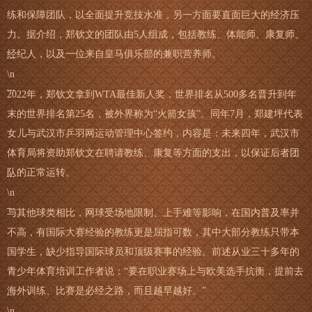
练和保障团队，以全面提升竞技水准，另一方面要直面巨大的经济压
力。据介绍，郑钦文的团队由5人组成，包括教练、体能师、康复师、
经纪人，以及一位来自皇马俱乐部的兼职营养师。
\n
2022年，郑钦文拿到WTA最佳新人奖，世界排名从500多名晋升到年
末的世界排名第25名，被外界称为“火箭女孩”。同年7月，郑建坪代表
女儿与武汉市乒羽网运动管理中心签约，内容是：未来四年，武汉市
体育局将资助郑钦文在聘请教练、康复等方面的支出，以保证后者团
队的正常运转。
\n
与其他球类相比，网球受场地限制、上手难等影响，在国内普及率并
不高，有国际大赛经验的教练更是屈指可数，其中大部分教练只带本
国学生，缺少指导国际球员和顶级赛事的经验。前述从业三十多年的
青少年体育培训工作者说：“要在职业赛场上与欧美选手抗衡，提前去
海外训练、比赛是必经之路，而且越早越好。”
\n