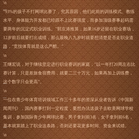
\n
“93%的孩子不打网球比赛了，究其原因，他们此前的训练模式、教练
水平、身体能力开发都已经跟不上比赛强度，而参加顶级赛事起码需
要两年的沉淀式职业训练。”郭京涛推算，如果16岁还留在职业赛场，
12岁前后就要打出成绩，那么最晚八九岁时就要想清楚是否走职业道
路，“竞技体育就是这么严酷。”
\n
王继宏说，对于继续坚定进行职业赛训的家庭，“以一年打20周左右比
赛计算，只是差旅食宿费用，就要二三十万元，如果再加上训练费，
这个数字只会更高”。
\n
一位在青少年体育培训领域工作三十多年的资深从业者告诉《中国新
闻周刊》，国内赛事打到一定程度，要想办法送孩子去欧美网球学校
集训，参加国际青少年网球比赛，男子拿到前3名，女子拿到前6名，
基本就算踏上了职业这条路，否则还要花更多时间、资金来试错。
\n