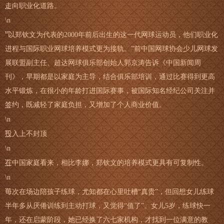
走向职业化道路。
\n
“以郑钦文为代表的2000年前后出生的这一代网球运动员，他们职业化
进程与国际职业网球培养模式更为接轨。”前中国网球协会少儿网球发
展联盟副主任、超达网球俱乐部创始人郭京涛告诉《中国新闻周
刊》，早期都是以家庭为主导，结合俱乐部培训，通过比赛得到更高
水平锻炼，在很小的年龄打进国际赛事，被国际知名经纪公司关注并
签约，既减轻了家庭负担，又增加了个人商业价值。
\n
投入上不封顶
\n
在中国家庭看来，相比李娜，郑钦文的培养模式更具有可复制性。
\n
每次在场边陪孩子练球，尤知都在心里吐槽“真贵”，但回想女儿练球
半年多从厌倦训练到主动打球，又觉得“值了”。女儿5岁，练球快一
年，还在启蒙阶段，她已经换了六七家机构，才找到一位满意的教