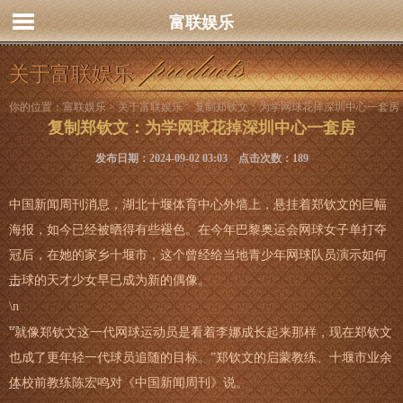
富联娱乐
关于富联娱乐
你的位置：
富联娱乐
>
关于富联娱乐
> 复制郑钦文：为学网球花掉深圳中心一套房
复制郑钦文：为学网球花掉深圳中心一套房
发布日期：2024-09-02 03:03 点击次数：189
中国新闻周刊消息，湖北十堰体育中心外墙上，悬挂着郑钦文的巨幅
海报，如今已经被晒得有些褪色。在今年巴黎奥运会网球女子单打夺
冠后，在她的家乡十堰市，这个曾经给当地青少年网球队员演示如何
击球的天才少女早已成为新的偶像。
\n
“就像郑钦文这一代网球运动员是看着李娜成长起来那样，现在郑钦文
也成了更年轻一代球员追随的目标。”郑钦文的启蒙教练、十堰市业余
体校前教练陈宏鸣对《中国新闻周刊》说。