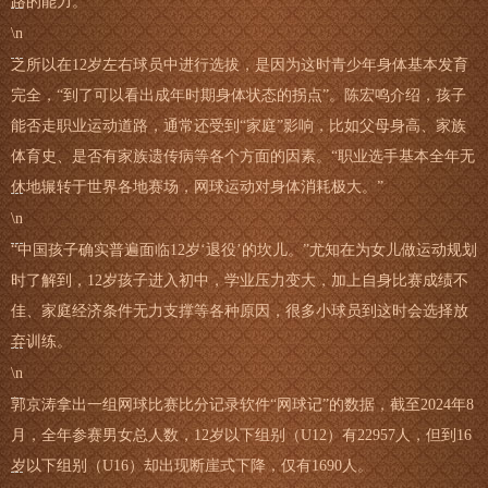
路的能力。
\n
之所以在12岁左右球员中进行选拔，是因为这时青少年身体基本发育
完全，“到了可以看出成年时期身体状态的拐点”。陈宏鸣介绍，孩子
能否走职业运动道路，通常还受到“家庭”影响，比如父母身高、家族
体育史、是否有家族遗传病等各个方面的因素。“职业选手基本全年无
休地辗转于世界各地赛场，网球运动对身体消耗极大。”
\n
“中国孩子确实普遍面临12岁‘退役’的坎儿。”尤知在为女儿做运动规划
时了解到，12岁孩子进入初中，学业压力变大，加上自身比赛成绩不
佳、家庭经济条件无力支撑等各种原因，很多小球员到这时会选择放
弃训练。
\n
郭京涛拿出一组网球比赛比分记录软件“网球记”的数据，截至2024年8
月，全年参赛男女总人数，12岁以下组别（U12）有22957人，但到16
岁以下组别（U16）却出现断崖式下降，仅有1690人。