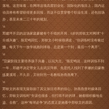
落地。这意味着，在网球这项高度职业化、国际化的项目上，国内运
动员将有希望获得更多回报，而这不仅贯穿整个职业生涯，还包括场
外，甚至未来二三十年的规划。
\n
郑建坪开启的这场家庭豪赌有个不错的开局，6岁的郑钦文对网球“十
分感兴趣”。陈宏鸣回忆，郑钦文小时候很调皮，“但训练时没有偷过
懒，每天下午一放学就跑到球场，总是第一个到，最后一个离开”。
\n
“启蒙阶段主要培养孩子兴趣，以玩为主。”陈宏鸣说，这样训练不到
一年，郑建坪决定带女儿去武汉拜师。先是托人找到了李娜的启蒙教
练夏溪瑶，不久后，又转到另一名教练孙燕燕麾下。
\n
郑钦文的表现无疑鼓励了其父加注培养的信心。孙燕燕曾对媒体回
忆，郑钦文训练时“失误也很多，但打得不好的球，她都很积极地去
追、去救”。这种“每球必争”的态度正是她看中郑钦文的原因。