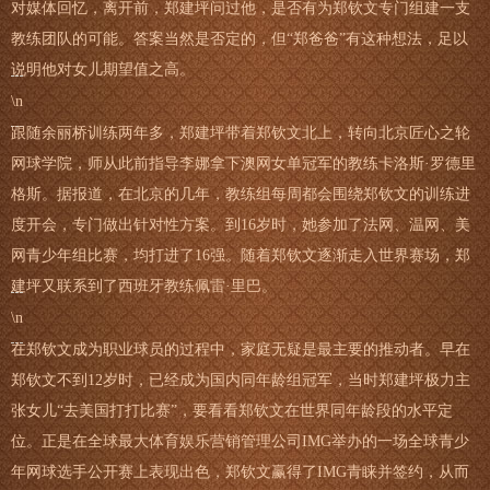
对媒体回忆，离开前，郑建坪问过他，是否有为郑钦文专门组建一支
教练团队的可能。答案当然是否定的，但“郑爸爸”有这种想法，足以
说明他对女儿期望值之高。
\n
跟随余丽桥训练两年多，郑建坪带着郑钦文北上，转向北京匠心之轮
网球学院，师从此前指导李娜拿下澳网女单冠军的教练卡洛斯·罗德里
格斯。据报道，在北京的几年，教练组每周都会围绕郑钦文的训练进
度开会，专门做出针对性方案。到16岁时，她参加了法网、温网、美
网青少年组比赛，均打进了16强。随着郑钦文逐渐走入世界赛场，郑
建坪又联系到了西班牙教练佩雷·里巴。
\n
在郑钦文成为职业球员的过程中，家庭无疑是最主要的推动者。早在
郑钦文不到12岁时，已经成为国内同年龄组冠军，当时郑建坪极力主
张女儿“去美国打打比赛”，要看看郑钦文在世界同年龄段的水平定
位。正是在全球最大体育娱乐营销管理公司IMG举办的一场全球青少
年网球选手公开赛上表现出色，郑钦文赢得了IMG青睐并签约，从而