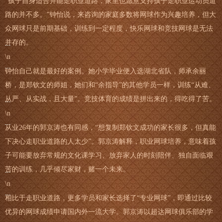
“孩子自身适合并能走职业道路，家里也愿意支持孩子走职业运动员道
路的并不多。”钟怡说，来咨询的家庭多数将网球作为兴趣培养，但大
众网球只是前期基础，训练到一定程度，快乐网球和竞技网球是无法
并存的。
\n
钟怡自己就是最好的案例。她小学毕业便入选湖北省队，师承余丽
桥，是郑钦文的师姐，她们和“余指导”的其他学员一样，训练“从难、
从严、从实战，且大量”。竞技体育的成绩是拼出来的，得吃得了苦。
\n
从业26年的郭京涛也有同感，“想复制郑钦文成功的家长很多，但真能
下决心走职业道路的人太少”。郭京涛解释，职业网球培养，意味着孩
子可能要放弃常规的文化课学习、放弃家人的时刻陪伴、独自面临艰
苦的训练，几乎倾尽家财，赌一个未来。
\n
相比于走职业道路，更多学员和家长选择了“专业网球”，即通过比较
优异的网球成绩申请国内外一流大学。郭京涛以超达网球俱乐部的学