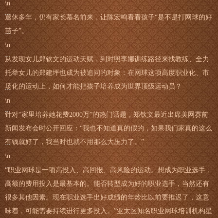
\n
退休多年，仍有家长慕名前来，让陈宏鸣看看孩子“是不是打网球的好
苗子”。
\n
从发现女儿郑钦文的运动天赋，到对照李娜训练路径来找教练、全力
托举女儿的郑建坪也成为被追问的对象：在网球这项高度职业化、市
场化的运动上，如何才能把孩子培养成为世界顶级运动员？
\n
针对“家里培养她花费2000万”的热门话题，郑钦文最近出席美网赛前
新闻发布会时公开回应：“我也不知道真的假的，如果我们家真的这么
有钱就好了，我当时也就不用那么大压力了。”
\n
“职业网球是一项高投入、高回报、高风险的运动。想成为职业选手，
高额的费用投入是最基本的。能否转型成为好的职业选手，当然还有
很多其他因素。现在职业选手出好成绩的年龄比以前要推迟了，这意
味着，可能需要持续进行更多投入。”亚太区知名职业网球培训机构星