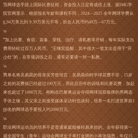
当网球选手踏上国际比赛征程，资金投入注定将成倍上涨。据IMG学
院官网显示，根据报名年龄和课程不同，2024—2025 全年网球学费从
6.94万美元到 9.39万美元不等，折合人民币约49万—67万元。
\n
“加上比赛、食宿、装备、穿线、治疗、请私教等开销，每年实际支出
费用轻松过百万人民币。”王继宏提醒，其中很大一笔支出是用于“开
小灶”的，在常规训练之后，通常还要请一对一私教。
\n
男单名将吴易昺的母亲吴芳曾坦言，吴易昺幼时学球花费不菲，15岁
之前的花费就已经超过100万元，而此后历年的训练和比赛花费，加起
来也超过了1000万元。刚刚在巴黎奥运会夺得网球混双银牌的男网选
手张之臻，其父亲之前接受媒体采访时也谈到，培养一名打进世界前1
00名的网球选手要投入约2000万元。
\n
职业网球运动员的培养不是普通家庭能够轻易承担的。去年获得第一
届全国学生（青年）运动会网球女子单打金牌的小将张瑞恩，年仅15