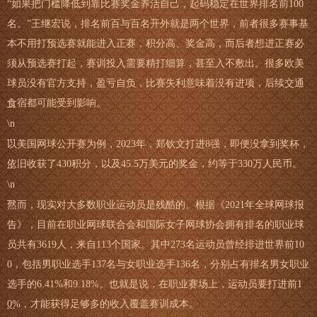
“如果把门槛降低到靠比赛奖金养活自己，起码稳定在世界排名前100
名。”王继宏说，排名前百与百名开外就是两个世界，前者很多赛事基
本不用打预选赛就能进入正赛，积分高、奖金高，而后者想进正赛必
须从预选赛打起，赛训投入需要精打细算，甚至入不敷出。很多欧美
球员没有官方支持，盈亏自负，比赛失利意味着没有进项，后续交通
食宿都可能受到影响。
\n
以美国网球公开赛为例，2023年，郑钦文打进8强，即便没拿到奖杯，
依旧收获了430积分，以及45.5万美元的奖金，约等于330万人民币。
\n
然而，现实对大多数职业运动员是残酷的。根据《2021年全球网球报
告》，目前在职业网球联合会和国际女子网球协会拥有排名的职业球
员共有3619人，来自113个国家。其中273名运动员曾经排进世界前10
0，包括男职业选手137名与女职业选手136名，分别占有排名男女职业
选手的6.41%和9.18%。也就是说，在职业赛场上，运动员要打进前1
0%，才能获得足够多的收入覆盖赛训成本。