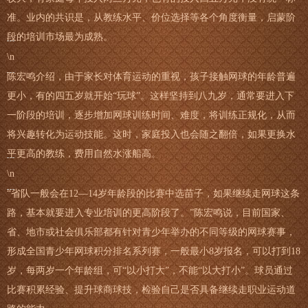
准。业内的共识是，从教练水平、价位选择等各个角度衡量，启蒙阶
段的培训市场最为成熟。
\n
陈宏鸣介绍，由于家长对体育运动的重视，孩子接触网球的年龄普遍
更小，有的四五岁就开始“玩球”。这样坚持到八九岁，通常要进入下
一阶段的培训，逐步增加网球训练时间、难度，将训练正规化，从而
将兴趣转化为运动技能。这时，家庭投入也会随之翻倍，如果更换水
平更高的教练，费用自然水涨船高。
\n
“省队一般会在12—14岁年龄段的比赛中选苗子，如果继续走网球这条
路，基本就要进入专业培训的更高阶段了。”陈宏鸣说，目前国家、
省、地市或社会俱乐部都有针对青少年举办的不同等级的网球赛事，
形成全国青少年网球积分排名系列赛，一般最小8岁报名，可以打到18
岁，每两岁一个年龄组，可“以小打大”，不能“以大打小”。球员通过
比赛积累经验、提升球商球技，检验自己是否具备继续走职业运动道