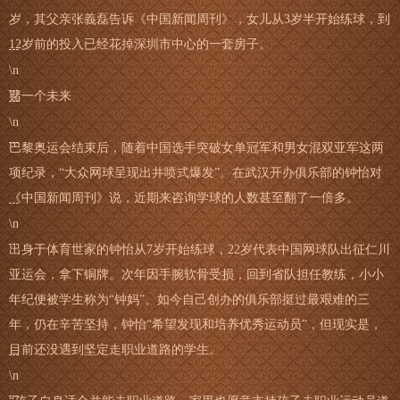
岁，其父亲张義磊告诉《中国新闻周刊》，女儿从3岁半开始练球，到
12岁前的投入已经花掉深圳市中心的一套房子。
\n
赌一个未来
\n
巴黎奥运会结束后，随着中国选手突破女单冠军和男女混双亚军这两
项纪录，“大众网球呈现出井喷式爆发”。在武汉开办俱乐部的钟怡对
《中国新闻周刊》说，近期来咨询学球的人数甚至翻了一倍多。
\n
出身于体育世家的钟怡从7岁开始练球，22岁代表中国网球队出征仁川
亚运会，拿下铜牌。次年因手腕软骨受损，回到省队担任教练，小小
年纪便被学生称为“钟妈”。如今自己创办的俱乐部挺过最艰难的三
年，仍在辛苦坚持，钟怡“希望发现和培养优秀运动员”，但现实是，
目前还没遇到坚定走职业道路的学生。
\n