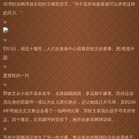
河湾职业网球俱乐部的王继宏坦言，“并不是所有家庭都可以承受这样
的压力。”
\n
\n
8月3日，湖北十堰市，人们在奥体中心观看郑钦文的赛事。图/视觉中
国
\n
更接轨的一代
\n
郑钦文从小就不喜欢坐车，走路蹦蹦跳跳，多远都不嫌累。田径运动
员出身的郑建坪一度以为女儿擅长跑步，还让她练过乒乓球，直到200
8年带她去北京奥运会看了一场网球比赛，郑钦文表现出超乎寻常的专
注。回十堰后，在郑建坪的安排下，她开始参加网球训练。
\n
当年中国网球还发生了另一件大事，争论多年的网球职业化改革终于