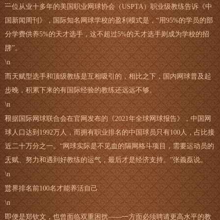
一位从业十多年的美国职业网球协会（USPTA）职业级教练告诉《中
国新闻周刊》，国际知名网球学校的盈利模式是，“用95%的学员的部
分学费供养5%的天才选手，这不超过5%的天才选手则成为学校的招
牌”。
\n
而天赋型选手和顶级教练是互相吸引的，相比之下，国内网球普及起
步晚，积累下来的有国际经验的教练还远远不够。
\n
根据国际网球联合会在官网发布的《2021年全球网球报告》，中国网
球人口达到1992万人，而拥有职业排名的中国球员只有100人，占比接
近二十万分之一。“网球实际是不见血的隔网格斗项目，需要运动员的
天赋、努力和遇到好教练的运气，最后才是经济支持。”张義磊说。
\n
世界排名前100名才能养活自己
\n
即便是郑钦文，也曾面临双重困扰——一方面必须聘请更高水平的教