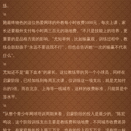
练。
\n
她最终物色的这位热爱网球的外教每小时收费1000元，每次上课，家
长还要额外支付每小时两三百元的场地费。“不只是技能上的培养，更
重要的是品格方面的影响。”尤知举例，比如输赢观，训练过程中，教
练会鼓励孩子“永远不要说我不行”，但也会告诉她“一次的输赢不代表
什么”。
\n
尤知还不是“最下血本”的家长。这位教练带的另一个小球员，同样在
启蒙阶段，已经加练到每周五次课，仅训练这一项支出，就是尤知付
出的5倍。而在北京、上海等一线城市，这样的收费标准，只能算是中
等水平。
\n
“从整个青少年网球培训周期来看，启蒙阶段的投入是最少的。”陈宏
鸣说，这个阶段训练支出主要是教练费和场地费，不同城市收费差异
较大，有家庭每年投入两三万元，也有的投入四五万元，没有统一标