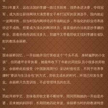
\n
2011年夏天，远在法国的李娜一路过关斩将，强势杀进决赛，夺得冠
军，成为首位获得网球大满贯赛女子单打冠军的亚洲选手。国内掀起
一波网球热，但当时国内网球培训市场刚起步，市场化的职业培养路
径还不成熟。想要成为顶尖的网球球员，最直接的办法就是抄李娜的
作业。跟着孙燕燕训练没多久，郑建坪又带着郑钦文找到李娜在省队
时的教练余丽桥。
\n
据余丽桥回忆，一开始她并没打算收这个“个头不高、身材偏胖的小女
孩”，但郑建坪非常执着，她最终收下了年龄比同批队员小很多的郑钦
文。余丽桥此前接受《中国新闻周刊》采访时曾坦言，不同于培养李
娜时“赛训与生活全包”的方式，郑钦文成长的时代，环境已经发生变
化。余丽桥只负责训练，不必管理球员的生活。
\n
四处拜师学艺，意味着郑钦文要不断转学。陪同照顾她的一开始是外
婆，后来她妈妈辞职，长期陪她四处奔波。余丽桥当时的助教谢纯曾