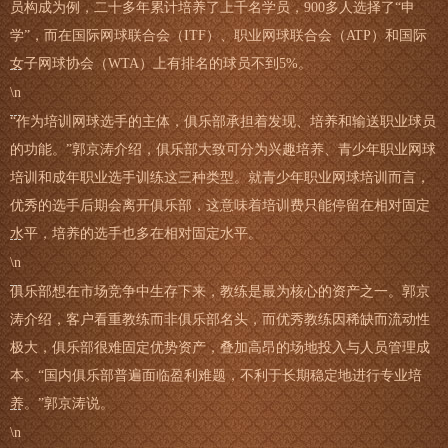
员构成为例，二十多年累计培养了上千名学员，900多人选择了“申
学”，而在国际网球联合会（ITF）、职业网球联合会（ATP）和国际
女子网球协会（WTA）上有排名的球员不到5%。
\n
“作为培训网球选手的主体，俱乐部承担着发现、培养和输送职业球员
的功能。”郭京涛介绍，俱乐部大致可分为兴趣培养、青少年职业网球
培训和成年职业选手训练这三种类型。就青少年职业网球培训而言，
优秀的选手后期会离开俱乐部，这意味着培训费只能停留在相对固定
水平，培养的选手也多在相对固定水平。
\n
俱乐部想在市场竞争中生存下来，教练是最为核心的资产之一。郭京
涛介绍，客户看重教练而非俱乐部名头，而优秀教练因稀缺而流动性
极大，俱乐部很难固定优势资产，叠加高昂的场地投入与人员管理成
本。“国内俱乐部普遍面临盈利难题，不利于长期稳定地进行专业培
养。”郭京涛说。
\n