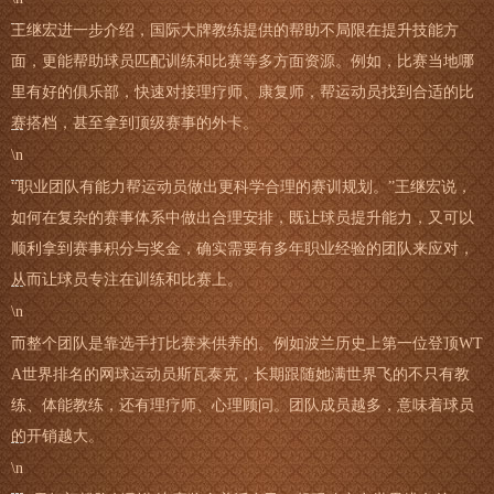
王继宏进一步介绍，国际大牌教练提供的帮助不局限在提升技能方
面，更能帮助球员匹配训练和比赛等多方面资源。例如，比赛当地哪
里有好的俱乐部，快速对接理疗师、康复师，帮运动员找到合适的比
赛搭档，甚至拿到顶级赛事的外卡。
\n
“职业团队有能力帮运动员做出更科学合理的赛训规划。”王继宏说，
如何在复杂的赛事体系中做出合理安排，既让球员提升能力，又可以
顺利拿到赛事积分与奖金，确实需要有多年职业经验的团队来应对，
从而让球员专注在训练和比赛上。
\n
而整个团队是靠选手打比赛来供养的。例如波兰历史上第一位登顶WT
A世界排名的网球运动员斯瓦泰克，长期跟随她满世界飞的不只有教
练、体能教练，还有理疗师、心理顾问。团队成员越多，意味着球员
的开销越大。
\n