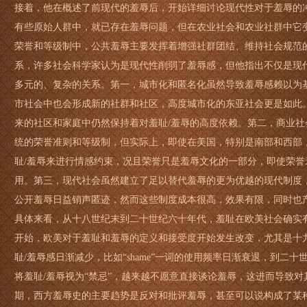
接着，他在概述了前现代的羞辱后，开始详细讨论现代性对于羞辱的
有些原始人群中，就已存在羞辱问题，但在农业社会和农业社群中它
荣誉和等级制中，公共羞辱主要发挥着增强社群团结、维持社会规范
系，许多社会科学家认为是现代性削弱了羞辱感，但他指出不仅是现
多元的、复杂的关系。第一，城市化和匿名化虽然导致羞辱感赖以为
市社会中也会形成新的社群和社区，高度城市化的东亚社会更是如此
来的社区和家庭中仍然保持着对羞耻/羞辱的高度依赖。第二，商业
统的荣誉准则和等级制，但实际上，即使在美国，特别是南部和西部
耻/羞辱来进行情感约束，况且荣誉只是羞辱文化的一部分，即使荣誉
用。第三，现代社会虽然建立了足以替代羞辱的更为优越的现代制度
公开羞辱日益销声匿迹，然而这些制度成本很高，效果有限，同时也产
具体来看，从十八世纪末到二十世纪六十年代，羞耻在欧美社会确实
开始，欧美对于羞耻和羞辱的定义和接受度开始发生改变，尤其是十
耻/羞辱感日渐减少，比如“shame”一词的使用频率日渐衰退，到二
将羞耻/羞辱视为“禁忌”，越来越不愿意直接谈论羞辱，这进而导致
期，西方羞辱史的主要趋势是反对和批评羞辱，甚至可以说构成了某