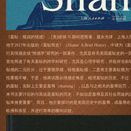
《羞耻：规训的情感》，[美]彼得·N.斯特恩斯著，聂永光译，上海人民
他于2017年出版的《羞耻简史》（Shame: A Brief History，
行其情感史或“情感学”研究的一部著作，尤其是有关美国羞耻史的一
首先简述了有关羞耻的跨学科研究，尤其是心理学研究，并批评当前
耻感的二元区分，过于重视罪感，轻视羞耻感；二是将主要羞耻视为“
性重视不够。于是，他将试图从情感史角度，梳理羞耻的历史。不过
的羞耻，实际上主要是羞辱（shaming），以及与之相关的羞辱惩
本书主要讨论的与其说是羞耻的历史，不如说是羞辱及其社会用途的
耻本身更重要”。而且，他主要探讨的是美国历史中的羞辱，或羞辱
欧洲和东亚，并进行简单的横向比较。