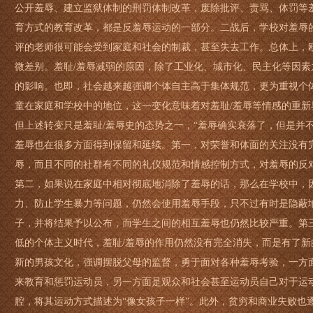
公开羞辱、建立监狱体制的刑罚体制改革，废除批评、责骂、体罚等
育方式的教育改革，都是反羞辱运动的一部分。二战后，学校对羞辱
评的老师很可能会受到家庭和社会的制裁，甚至失去工作。总体上，
微差别。羞耻/羞辱减弱的原因，除了工业化、城市化、民主化等因
的影响。也即，社会越来越强调个体自主高于集体规范，更为重视个
童在家庭和学校中的地位，这一变化意味着对羞耻/羞辱等情感的重新
但上述转变只是羞耻/羞辱史的态势之一，“羞辱确实衰落了，但是并不
羞辱也在很多方面得到保留和延续。第一，对荣誉和体面的关注没有
辱，而且不同的社群有不同的礼仪规范和情感控制方式，对羞辱的反
第二，如果说在家庭中相对彻底地消除了羞辱的话，那么在学校中，
力、防止学生暴力等问题，仍然会使用羞辱手段，只不过有时是隐蔽
子，并将结果予以公布，而学生之间的相互羞辱也仍然比较严重。第
低的个体主义时代，羞耻/羞辱的作用仍然没有完全消失，而是有了
新的男孩文化，强调摆脱父母的监督，勇于面对各种羞辱考验，一方
来教育和惩罚运动员，另一方面是观众和社会甚至运动员自己对于运
腔，将其运动方式描述为“像女孩子一样”。此外，贫穷和商业失败也