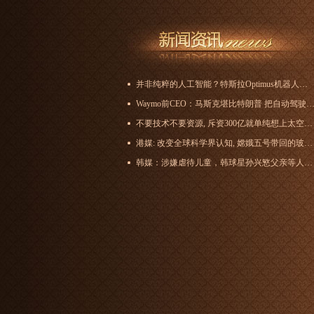
并非纯粹的人工智能？特斯拉Optimus机器人互动演示被曝有幕后人员控制
Waymo前CEO：马斯克堪比特朗普 把自动驾驶出租车“当
不要技术不要资源, 斥资300亿就单纯想上太空兜风, 果然是有钱任性
港媒: 改变全球科学界认知, 嫦娥五号带回的玻璃珠改写月球地质史
韩媒：涉嫌虐待儿童，韩球星孙兴慜父亲等人被韩国检方提请速裁