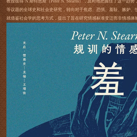
教授彼得·N.斯特恩斯（Peter N. Stearns），及时地把握住了
等议题的全球史和社会史研究，转向对于焦虑、恐惧、羞耻、嫉妒、愤
就借鉴社会学的思考方式，提出了旨在研究情感标准变迁而非情感体验的“情感
儿戏”