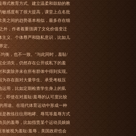
羞辱式教育方式、建立温柔和鼓励的教
的敏感度有了很大提高，课堂上点名批
欧美之间的趋势基本相似，最多存在细
素之外，作者着重强调了文化价值变迁
体主义、个体尊严和隐私意识，比如儿
界定。
均衡，也不一致。”与此同时，羞耻/
完全消失，仍然存在公开或私下的羞
对和废除并未在所有群体中得到实现。
因为存在面对大量学生、承受考核压
地运用，比如定期检查学生身上的虱
三，即使在对羞耻/羞辱的认可度比较
新的用途。在现代体育运动中形成一种
面是教练往往用咆哮、辱骂等羞辱方式
动员的羞辱，比如指责某个运动员娘娘
逐渐被视为羞耻/羞辱，美国政府也会