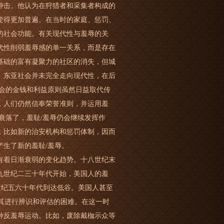
冲击。他认为在狩猎者和采集者构成的
变得更加普遍。在当时的家庭、惩罚、
的社会功能。有关现代性与羞辱的关
代性削弱羞辱感的单一关系，而是存在
基础的富有凝聚力的社区的消失，但城
。东亚社会并未完全走向现代性，在后
社会的金钱和利益原则虽然日益取代传
，人们仍然信奉荣誉准则，并运用羞
衰落了，羞耻/羞辱仍会继续发挥作
，比如新的治安机构和惩罚体制，因而
生了新的羞耻/羞辱。
有着日渐衰弱的变化趋势。十八世纪末
九世纪二三十年代开始，美国人的羞
十世纪五六十年代到达低谷。美国人甚至
对其进行辨识和评估的困难。在这一时
种反羞辱运动。比如，废除戴枷示众等